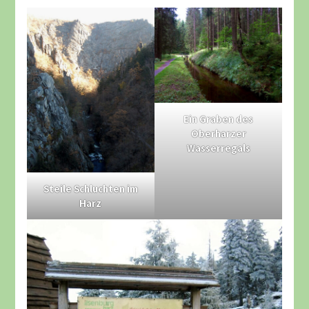
Ein Graben des
Oberharzer
Wasserregals
Steile Schluchten im
Harz